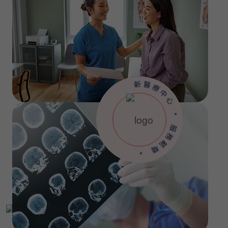
新
醫
療
中
心
*
服
務
範
*
疇