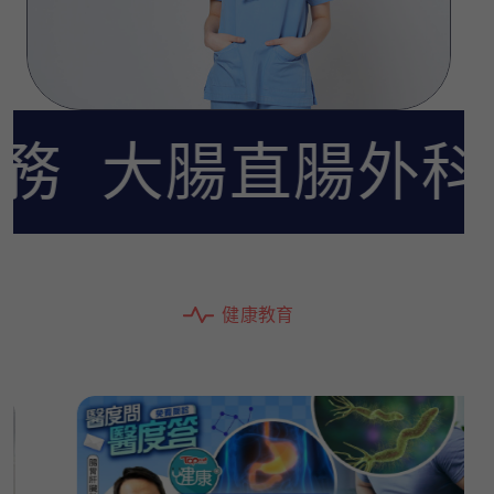
大腸直腸外科服務
健
康
教
育