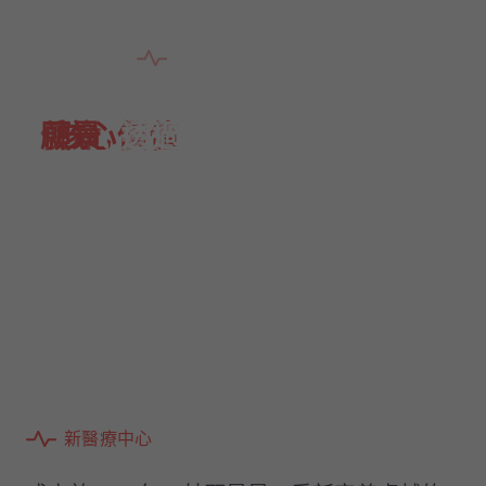
歡迎來到新醫療中心
願景
使命
願景
核心價值
核心價值
, 透過建立一個便捷、頂
, 我們的使命是以無與倫
, 透過建立一個便捷、頂
, 以病人為本的卓
, 以病人為本的卓
越, 我們堅定不移地致力於追
越, 我們堅定不移地致力於追
比的便捷性提供最高標準的
級的醫療中心網絡
級的醫療中心網絡
求最高標準
求最高標準
護理
有關我們
新
醫
療
中
心