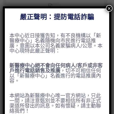
×
嚴正聲明：提防電話詐騙
本中心近日接獲告知，有不良機構以「新
可用的服務 - 心臟學, 減肥手術, 乳房
醫療中心」名義隨機向市民進行電話推
廣，意圖以本公司名義蒙騙病人/公眾。本
手術, 頭頸外科, 胃腸病學和肝病學,
中心現特此嚴正聲明：
普通外科, 結直腸手術, 肝膽外科, 骨
新醫療中心絕不會向任何病人/客戶或非客
科和創傷手術 泌尿科 婦科和泌尿婦科
戶進行電話銷售及推廣
，切不可相信任何
以「新醫療中心」名義進行的電話推廣內
容。
本網站為新醫療中心唯一官方網站，只此
一間，請注意甄別並不要相信所有非正式
渠道所發出的訊息。如有懷疑，請主動聯
詳情
絡我們！